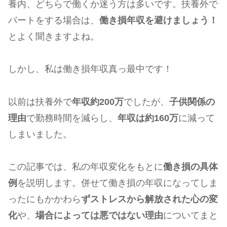
養内、どちらで働くか迷う方は多いです。扶養外で
パートをする場合は、
働き損年収を避けましょう！
とよく聞きますよね。
しかし、私は働き損年収真っ最中です！
以前は扶養外で
年収約200万
でしたが、
子供関係の
理由
で勤務時間を減らし、
年収は約160万
に減って
しまいました。
この記事では、私の年収変化をもとに
働き損の具体
例
を説明します。併せて働き損の年収になってしま
ったにもかかわら
ずストレスから解放された心の変
化
や、
場合によっては悪ではない理由
についてまと