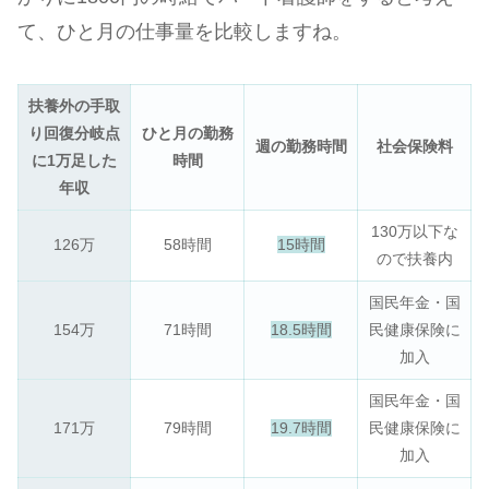
て、ひと月の仕事量を比較しますね。
扶養外の手取
り回復分岐点
ひと月の勤務
週の勤務時間
社会保険料
に1万足した
時間
年収
130万以下な
126万
58時間
15時間
ので扶養内
国民年金・国
154万
71時間
18.5時間
民健康保険に
加入
国民年金・国
171万
79時間
19.7時間
民健康保険に
加入