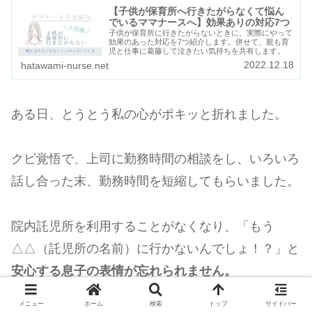
【子供が保育所へ行きたがらなくて悩ん
でいるママナースへ】効果ありの対応7つ
子供が保育所に行きたがらないときに、実際にやって
効果のあった対応を7つ紹介します。併せて、親も育
児と仕事に葛藤して泣きたい気持ちを共有します。
2022.12.18
hatawami-nurse.net
ある日、とうとう私の心がポキッと折れました。
クビ覚悟で、上司に勤務時間の相談をし、いろいろ
話し合った末、勤務時間を短縮してもらいました。
院内託児所を利用することがなくなり、「もう
△△（託児所の名前）に行かないんでしょ！？」と
安心する息子の表情が忘れられません。
メニュー
ホーム
検索
トップ
サイドバー