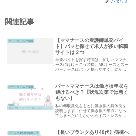
ハタワミ
関連記事
【ママナースの看護師単発バイ
パートタイムで復職
ト】パッと探せて求人が多い転職
サイトは２つ
単発バイトを探す時間は、忙しいママナ
ースにはけっこう苦痛。MCナースとスー
パーナースはパッと探しやすく、助かっ
ています。ＭＣナースの方が親切な印
象。スーパーナースの方がより早く求人
を探せる画面。求人内容が違うので、２
パートママナースは働き損年収を
パートタイムで復職
つの転職サイトの単発バイト情報を見比
避けるべき？【状況次第では悪く
べて、単発バイトを選んでいます。
もない】
私の年収変化をもとに働き損の具体例を
説明します。併せて働き損の年収になっ
てしまったにもかかわらずストレスから
解放された心の変化や、場合によっては
悪ではない理由についてまとめました。
【長いブランクあり40代】病棟へ
ブランク期間別復職方法