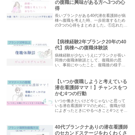
の復職に興味がある方へ3つの心
得
長いブランクがある40代潜在看護師が病
棟へ復職を考えた時、一歩前進するため
の3つの心得をまとめました。①忘れた看
護知識は事前学習だけじゃなく、働きな
がら学べばOK②体力低下があるなら夜勤
なしかパートで乗り切ろう、サポートグ
【病棟経験2年ブランク20年の40
ブランク10年以上
ッズも活用しよう③ブランク看護師が働
代】病棟への復職体験談
きやすい職場を探そう
病棟経験が少ないうえにブランクが長い
同僚の復職体験談として、復職前の思
い、事前にやったこと、復職後の様子を
紹介します。同僚の経験を通して、より
良い復職準備についても提案します。
【いつか復職しようと考えている
ママナースの復職
潜在看護師ママ！】チャンスをつ
かむ4つの行動
いつか働きたいけど今じゃないと思って
いる潜在看護師ママのために、復職が頭
によぎったときにやるべきこと4つとその
理由をまとめています。併せて、仕事な
んてムリと思う気持ちと復職しようと思
うきっかけについても紹介します。
40代ブランクナありの潜在看護師
ブランク期間別復職方法
のセカンドステージをわくわくさ