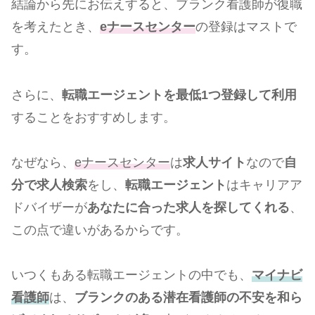
結論から先にお伝えすると、ブランク看護師が復職
を考えたとき、
eナースセンター
の登録はマストで
す。
さらに、
転職エージェントを最低1つ登録して利用
することをおすすめします。
なぜなら、
eナースセンター
は
求人サイト
なので
自
分で求人検索
をし、
転職エージェント
はキャリアア
ドバイザーが
あなたに合った求人を探してくれる
、
この点で違いがあるからです。
いつくもある転職エージェントの中でも、
マイナビ
看護師
は、
ブランクのある潜在看護師の不安を和ら