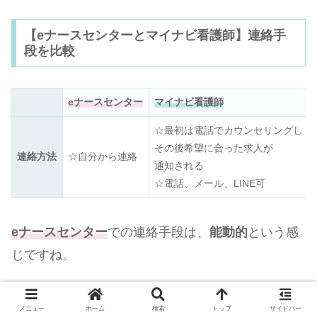
【eナースセンターとマイナビ看護師】連絡手
段を比較
eナースセンター
マイナビ看護師
☆最初は電話でカウンセリングし
その後希望に合った求人が
連絡方法
☆自分から連絡
通知される
☆電話、メール、LINE可
eナースセンター
での連絡手段は、
能動的
という感
じですね。
あなた自身が主体となって動く分、
気楽
ではありま
メニュー
ホーム
検索
トップ
サイドバー