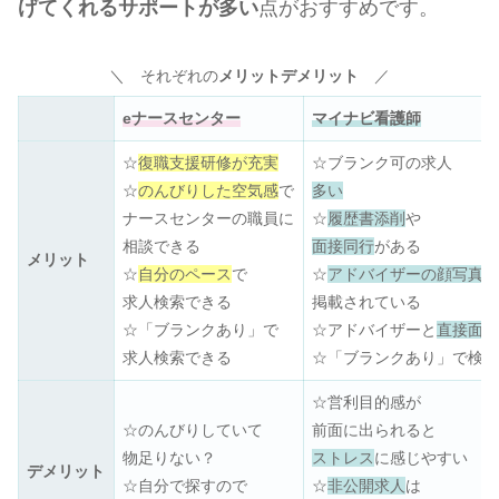
げてくれるサポートが多い
点がおすすめです。
＼ それぞれの
メリットデメリット
／
eナースセンター
マイナビ看護師
☆
復職支援研修が充実
☆ブランク可の求人
☆
のんびりした空気感
で
多い
ナースセンターの職員に
☆
履歴書添削
や
相談できる
面接同行
がある
メリット
☆
自分のペース
で
☆
アドバイザーの顔写真
求人検索できる
掲載されている
☆「ブランクあり」で
☆アドバイザーと
直接面
求人検索できる
☆「ブランクあり」で検
☆営利目的感が
☆のんびりしていて
前面に出られると
物足りない？
ストレス
に感じやすい
デメリット
☆自分で探すので
☆
非公開求人
は