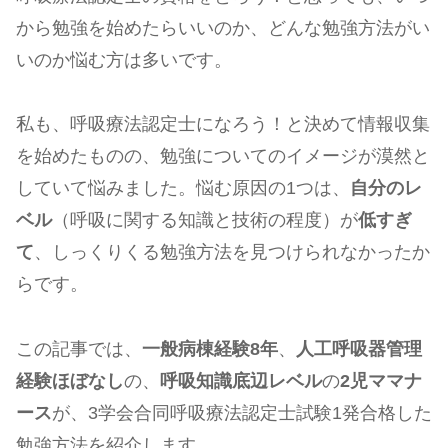
から勉強を始めたらいいのか、どんな勉強方法がい
いのか悩む方は多いです。
私も、呼吸療法認定士になろう！と決めて情報収集
を始めたものの、勉強についてのイメージが漠然と
していて悩みました。悩む原因の1つは、
自分のレ
ベル
（呼吸に関する知識と技術の程度）が
低すぎ
て
、しっくりくる勉強方法を見つけられなかったか
らです。
この記事では、
一般病棟経験8年
、
人工呼吸器管理
経験ほぼなし
の、
呼吸知識底辺レベル
の
2児ママナ
ース
が、3学会合同呼吸療法認定士試験1発合格した
勉強方法を紹介します。